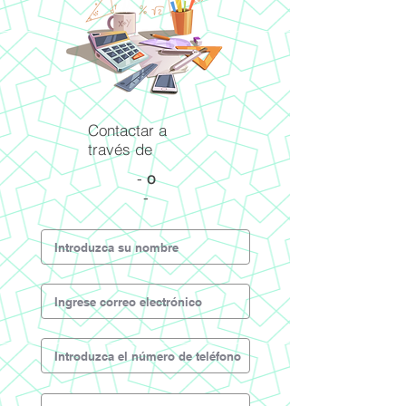
Contactar a
través de
-
o
-