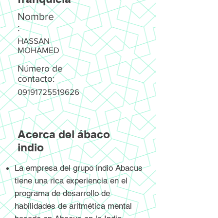
Nombre
:
HASSAN
MOHAMED
Número de
contacto:
09191725519626
Acerca del ábaco
indio
La empresa del grupo indio Abacus
tiene una rica experiencia en el
programa de desarrollo de
habilidades de aritmética mental