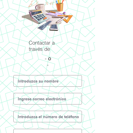
Contactar a
través de
-
o
-