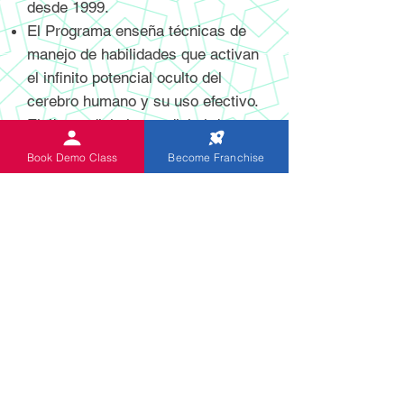
desde 1999.
El Programa enseña técnicas de
manejo de habilidades que activan
el infinito potencial oculto del
cerebro humano y su uso efectivo.
El ábaco digital y no digital de
última generación recientemente
Book Demo Class
Become Franchise
inventado y patentado ayuda a los
estudiantes a realizar cálculos
mentales con mayor velocidad y
precisión.
El programa está diseñado
específicamente para niños de 5 a
13 años. Los niños de Indian
Abacus adquieren habilidades para
la mejora de habilidades de por vida
que les hace aplicar el