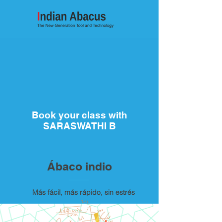
Book your class with
SARASWATHI B
Ábaco indio
Más fácil, más rápido, sin estrés