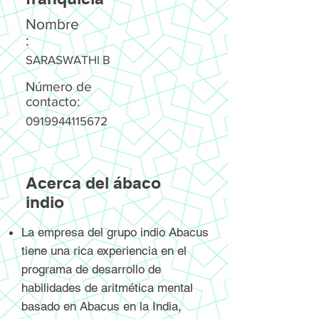
Nombre
:
SARASWATHI B
Número de
contacto:
0919944115672
Acerca del ábaco
indio
La empresa del grupo indio Abacus
tiene una rica experiencia en el
programa de desarrollo de
habilidades de aritmética mental
basado en Abacus en la India,