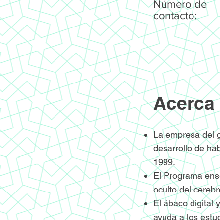
Número de
contacto:
Acerca 
La empresa del g
desarrollo de ha
1999.
El Programa ense
oculto del cereb
El ábaco digital 
ayuda a los estud