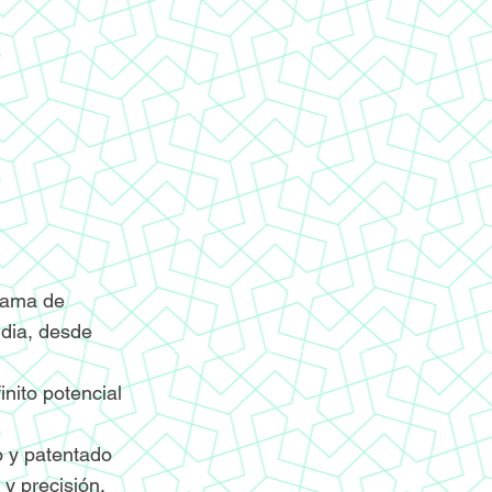
grama de
ndia, desde
nito potencial
o y patentado
y precisión.