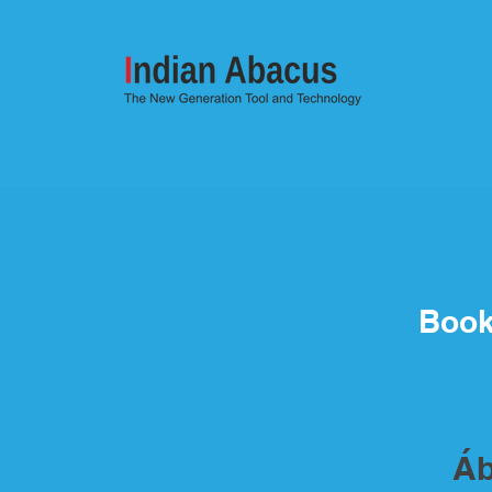
Book
Áb