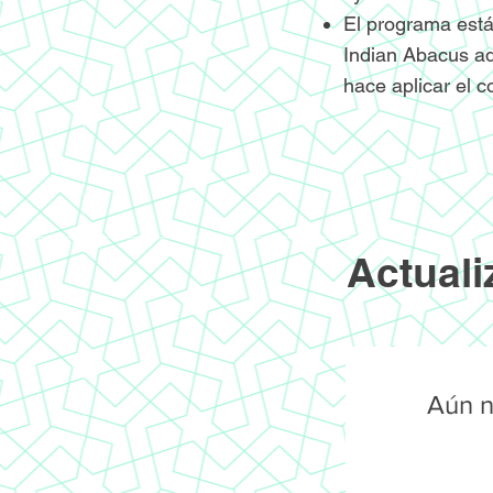
El programa está
Indian Abacus ad
hace aplicar el c
Actuali
Aún n