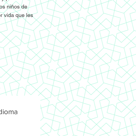
os niños de
r vida que les
idioma