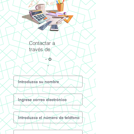
Contactar a
través de
-
o
-