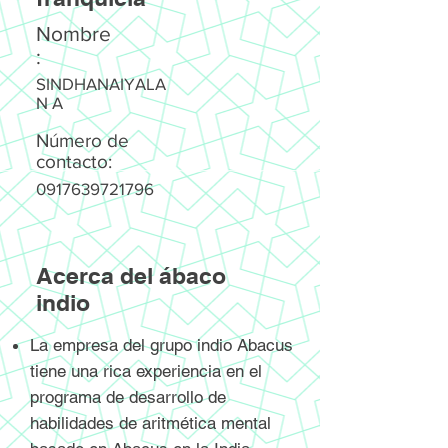
Nombre
:
SINDHANAIYALA
N A
Número de
contacto:
0917639721796
Acerca del ábaco
indio
La empresa del grupo indio Abacus
tiene una rica experiencia en el
programa de desarrollo de
habilidades de aritmética mental