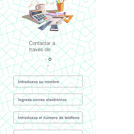
Contactar a
través de
-
o
-