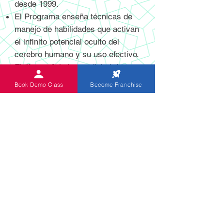
desde 1999.
El Programa enseña técnicas de
manejo de habilidades que activan
el infinito potencial oculto del
cerebro humano y su uso efectivo.
El ábaco digital y no digital de
última generación recientemente
Book Demo Class
Become Franchise
inventado y patentado ayuda a los
estudiantes a realizar cálculos
mentales con mayor velocidad y
precisión.
El programa está diseñado
específicamente para niños de 5 a
13 años. Los niños de Indian
Abacus adquieren habilidades para
la mejora de habilidades de por vida
que les hace aplicar el