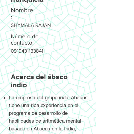
Nombre
:
SHYMALA RAJAN
Número de
contacto:
0919431133841
Acerca del ábaco
indio
La empresa del grupo indio Abacus
tiene una rica experiencia en el
programa de desarrollo de
habilidades de aritmética mental
basado en Abacus en la India,