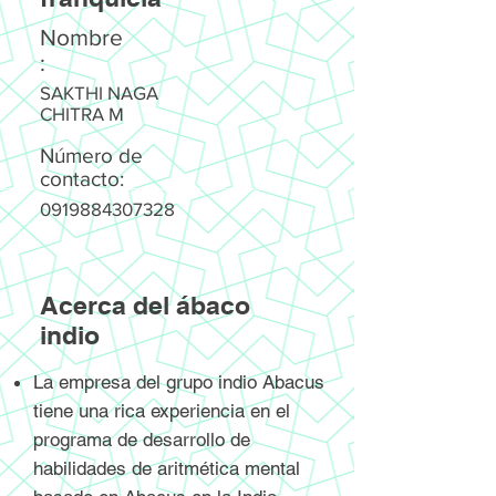
Nombre
:
SAKTHI NAGA
CHITRA M
Número de
contacto:
0919884307328
Acerca del ábaco
indio
La empresa del grupo indio Abacus
tiene una rica experiencia en el
programa de desarrollo de
habilidades de aritmética mental