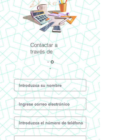
Contactar a
través de
-
o
-