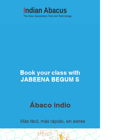
Book your class with
JABEENA BEGUM S
Ábaco indio
Más fácil, más rápido, sin estrés