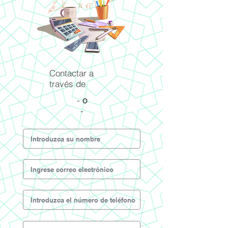
Contactar a
través de
-
o
-