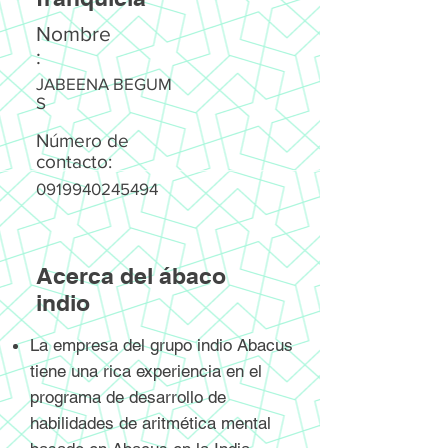
Nombre
:
JABEENA BEGUM
S
Número de
contacto:
0919940245494
Acerca del ábaco
indio
La empresa del grupo indio Abacus
tiene una rica experiencia en el
programa de desarrollo de
habilidades de aritmética mental