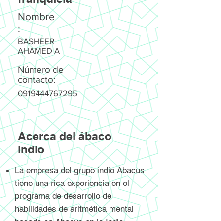
Nombre
:
BASHEER
AHAMED A
Número de
contacto:
0919444767295
Acerca del ábaco
indio
La empresa del grupo indio Abacus
tiene una rica experiencia en el
programa de desarrollo de
habilidades de aritmética mental