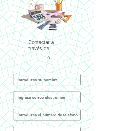
Contactar a
través de
-
o
-