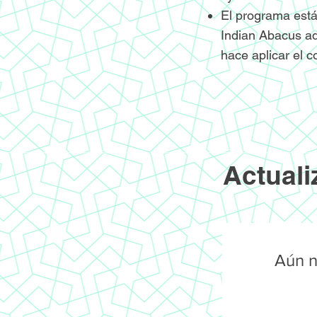
El programa está
Indian Abacus ad
hace aplicar el c
Actuali
Aún n