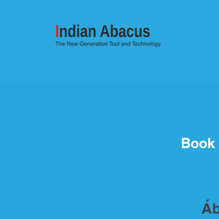
Book
Áb