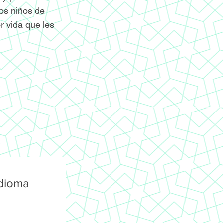
os niños de
r vida que les
idioma