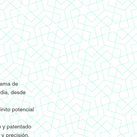
grama de
ndia, desde
nito potencial
o y patentado
y precisión.