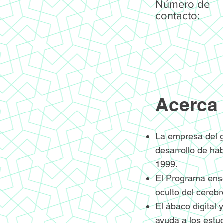
Número de
contacto:
Acerca 
La empresa del g
desarrollo de ha
1999.
El Programa ense
oculto del cereb
El ábaco digital 
ayuda a los estud