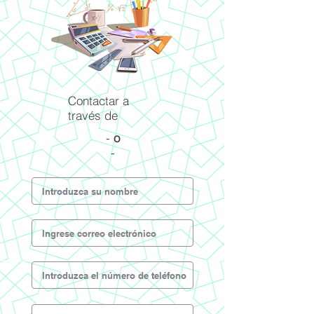
Contactar a
través de
-
o
-