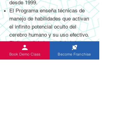
desde 1999.
El Programa enseña técnicas de
manejo de habilidades que activan
el infinito potencial oculto del
cerebro humano y su uso efectivo.
El ábaco digital y no digital de
última generación recientemente
Book Demo Class
Become Franchise
inventado y patentado ayuda a los
estudiantes a realizar cálculos
mentales con mayor velocidad y
precisión.
El programa está diseñado
específicamente para niños de 5 a
13 años. Los niños de Indian
Abacus adquieren habilidades para
la mejora de habilidades de por vida
que les hace aplicar el