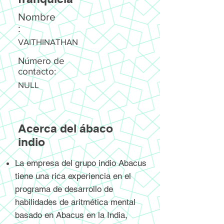
Nombre
:
VAITHINATHAN
Número de
contacto:
NULL
Acerca del ábaco
indio
La empresa del grupo indio Abacus
tiene una rica experiencia en el
programa de desarrollo de
habilidades de aritmética mental
basado en Abacus en la India,