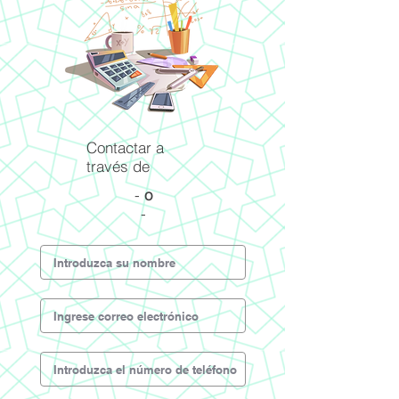
Contactar a
través de
-
o
-