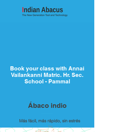
Book your class with Annai
Vailankanni Matric. Hr. Sec.
School - Pammal
Ábaco indio
Más fácil, más rápido, sin estrés