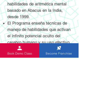
habilidades de aritmética mental
basado en Abacus en la India,
desde 1999.
El Programa enseña técnicas de
manejo de habilidades que activan
el infinito potencial oculto del
cerebro humano y su uso efectivo.
El ábaco digital y no digital de
Book Demo Class
Become Franchise
última generación recientemente
inventado y patentado ayuda a los
estudiantes a realizar cálculos
mentales con mayor velocidad y
precisión.
El programa está diseñado
específicamente para niños de 5 a
13 años. Los niños de Indian
Abacus adquieren habilidades para