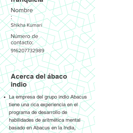
Nombre
:
Shikha Kumari
Número de
contacto:
916207732989
Acerca del ábaco
indio
La empresa del grupo indio Abacus
tiene una rica experiencia en el
programa de desarrollo de
habilidades de aritmética mental
basado en Abacus en la India,