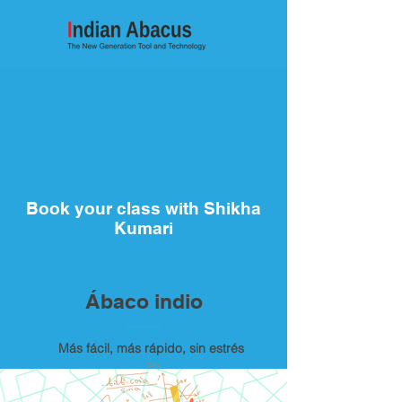
Book your class with Shikha
Kumari
Ábaco indio
Más fácil, más rápido, sin estrés