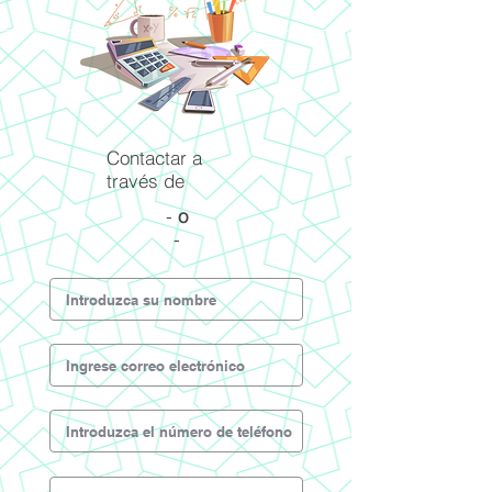
Contactar a
través de
-
o
-