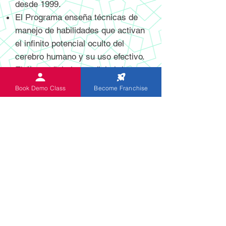
desde 1999.
El Programa enseña técnicas de
manejo de habilidades que activan
el infinito potencial oculto del
cerebro humano y su uso efectivo.
El ábaco digital y no digital de
última generación recientemente
Book Demo Class
Become Franchise
inventado y patentado ayuda a los
estudiantes a realizar cálculos
mentales con mayor velocidad y
precisión.
El programa está diseñado
específicamente para niños de 5 a
13 años. Los niños de Indian
Abacus adquieren habilidades para
la mejora de habilidades de por vida
que les hace aplicar el