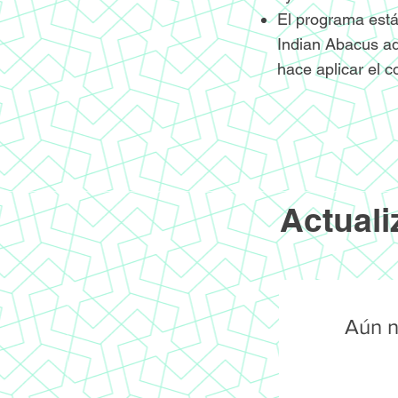
El programa está
Indian Abacus ad
hace aplicar el c
Actuali
Aún n