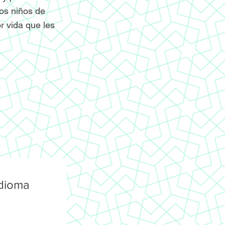
os niños de
r vida que les
idioma