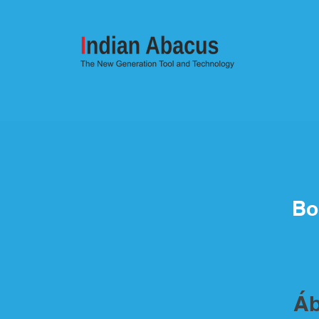
Bo
Áb