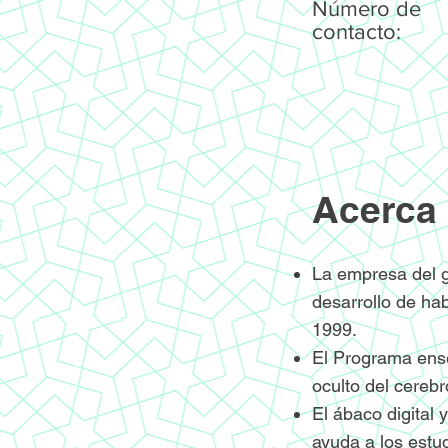
Número de
contacto:
Acerca 
La empresa del g
desarrollo de ha
1999.
El Programa ense
oculto del cereb
El ábaco digital 
ayuda a los estud