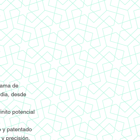
grama de
ndia, desde
nito potencial
o y patentado
y precisión.