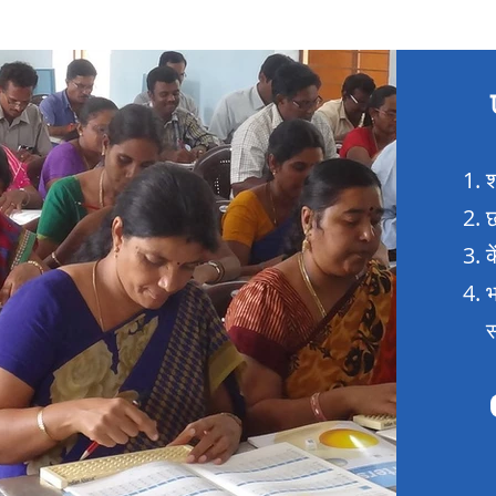
श
छ
क
भ
स