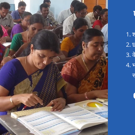
श
छ
क
भ
स