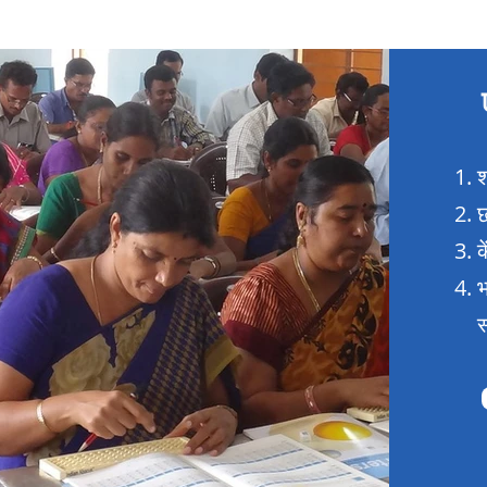
श
छ
क
भ
स