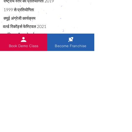
राष्ट्रीय स्तर की प्रतियोगिता 2019
1999 से प्रतियोगिता
क्यूई अंग्रेजी कार्यक्रम
वर्ल्ड रिकॉर्ड्स फेस्टिवल 2021
इंडियनएबैकस के पूर्व छात्र
मौखिक रकम ऑडियो
Book Demo Class
Become Franchise
उपयोगी लिंक
ब्लॉग
डाउनलोड
करियर
राष्ट्रीय / राज्य क्षेत्रीय फ्रेंचाइजी
लगातार पूछे जाने वाले प्रश्न
भारतीय अबेकस अद्वितीय है
अबेकस ट्यूटर प्रतियोगिता -1999