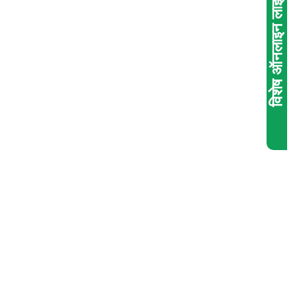
विशेष ऑनलाइन लाइव अबेकस कोचिंग