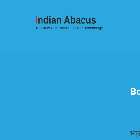
Bo
भा