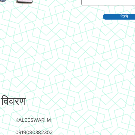
भेजने
 विवरण
KALEESWARI M
0919080382302