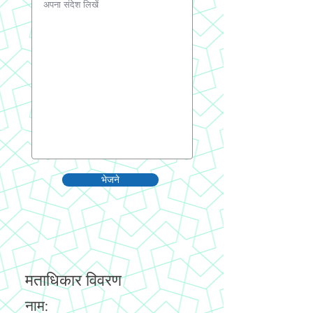
भेजने
मताधिकार विवरण
नाम: