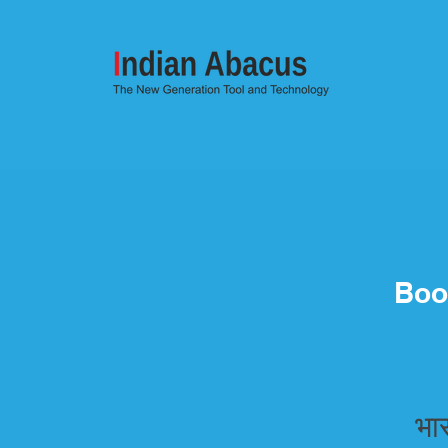
Boo
भा