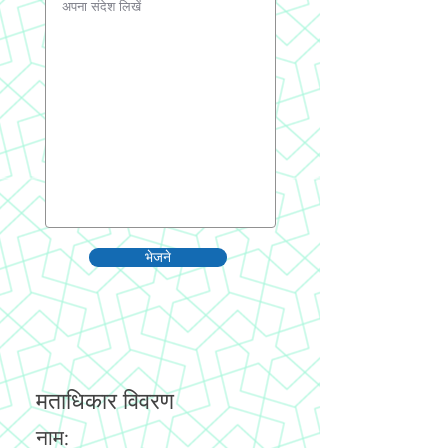
भेजने
मताधिकार विवरण
नाम: