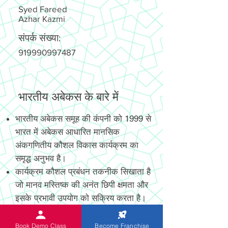
Syed Fareed
Azhar Kazmi
संपर्क संख्या:
919990997487
भारतीय अबेकस के बारे में
भारतीय अबेकस समूह की कंपनी को 1999 से
भारत में अबेकस आधारित मानसिक
अंकगणितीय कौशल विकास कार्यक्रम का
समृद्ध अनुभव है।
कार्यक्रम कौशल प्रबंधन तकनीक सिखाता है
जो मानव मस्तिष्क की अनंत छिपी क्षमता और
इसके प्रभावी उपयोग को सक्रिय करता है।
नया आविष्कार और पेटेंट, अत्याधुनिक
डिजिटल और गैर-डिजिटल अबेकस छात्रों को
Book Demo Class
Become Franchise