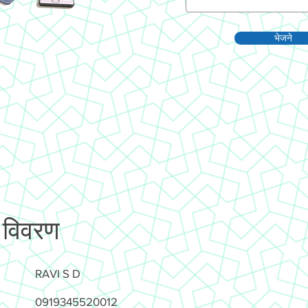
भेजने
 विवरण
RAVI S D
0919345520012