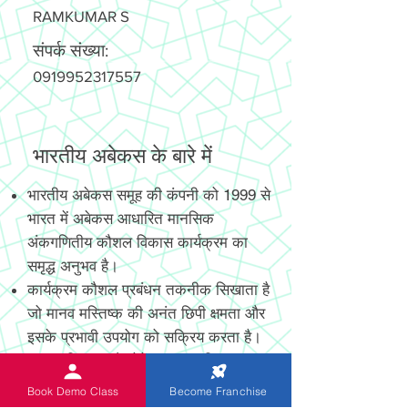
RAMKUMAR S
संपर्क संख्या:
0919952317557
भारतीय अबेकस के बारे में
भारतीय अबेकस समूह की कंपनी को 1999 से
भारत में अबेकस आधारित मानसिक
अंकगणितीय कौशल विकास कार्यक्रम का
समृद्ध अनुभव है।
कार्यक्रम कौशल प्रबंधन तकनीक सिखाता है
जो मानव मस्तिष्क की अनंत छिपी क्षमता और
इसके प्रभावी उपयोग को सक्रिय करता है।
नया आविष्कार और पेटेंट, अत्याधुनिक
डिजिटल और गैर-डिजिटल अबेकस छात्रों को
Book Demo Class
Become Franchise