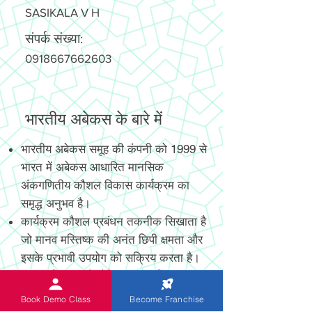
SASIKALA V H
संपर्क संख्या:
0918667662603
भारतीय अबेकस के बारे में
भारतीय अबेकस समूह की कंपनी को 1999 से
भारत में अबेकस आधारित मानसिक
अंकगणितीय कौशल विकास कार्यक्रम का
समृद्ध अनुभव है।
कार्यक्रम कौशल प्रबंधन तकनीक सिखाता है
जो मानव मस्तिष्क की अनंत छिपी क्षमता और
इसके प्रभावी उपयोग को सक्रिय करता है।
नया आविष्कार और पेटेंट, अत्याधुनिक
डिजिटल और गैर-डिजिटल अबेकस छात्रों को
Book Demo Class
Become Franchise