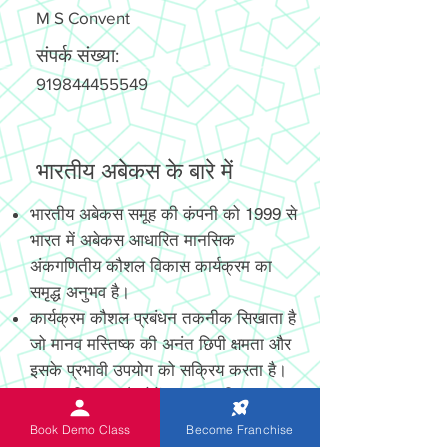
M S Convent
संपर्क संख्या:
919844455549
भारतीय अबेकस के बारे में
भारतीय अबेकस समूह की कंपनी को 1999 से
भारत में अबेकस आधारित मानसिक
अंकगणितीय कौशल विकास कार्यक्रम का
समृद्ध अनुभव है।
कार्यक्रम कौशल प्रबंधन तकनीक सिखाता है
जो मानव मस्तिष्क की अनंत छिपी क्षमता और
इसके प्रभावी उपयोग को सक्रिय करता है।
नया आविष्कार और पेटेंट, अत्याधुनिक
डिजिटल और गैर-डिजिटल अबेकस छात्रों को
Book Demo Class
Become Franchise