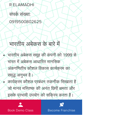
R ELAMADHI
संपर्क संख्या:
0919500802625
भारतीय अबेकस के बारे में
भारतीय अबेकस समूह की कंपनी को 1999 से
भारत में अबेकस आधारित मानसिक
अंकगणितीय कौशल विकास कार्यक्रम का
समृद्ध अनुभव है।
कार्यक्रम कौशल प्रबंधन तकनीक सिखाता है
जो मानव मस्तिष्क की अनंत छिपी क्षमता और
इसके प्रभावी उपयोग को सक्रिय करता है।
नया आविष्कार और पेटेंट, अत्याधुनिक
डिजिटल और गैर-डिजिटल अबेकस छात्रों को
Book Demo Class
Become Franchise