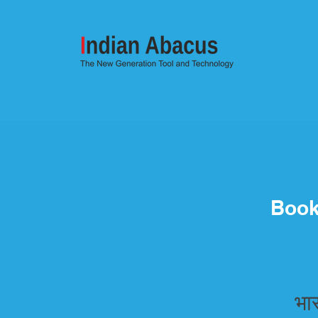
Book
भा