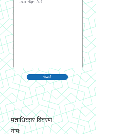
भेजने
मताधिकार विवरण
नाम: