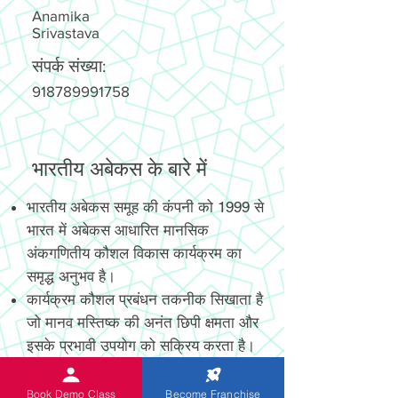
Anamika
Srivastava
संपर्क संख्या:
918789991758
भारतीय अबेकस के बारे में
भारतीय अबेकस समूह की कंपनी को 1999 से
भारत में अबेकस आधारित मानसिक
अंकगणितीय कौशल विकास कार्यक्रम का
समृद्ध अनुभव है।
कार्यक्रम कौशल प्रबंधन तकनीक सिखाता है
जो मानव मस्तिष्क की अनंत छिपी क्षमता और
इसके प्रभावी उपयोग को सक्रिय करता है।
नया आविष्कार और पेटेंट, अत्याधुनिक
डिजिटल और गैर-डिजिटल अबेकस छात्रों को
Book Demo Class
Become Franchise