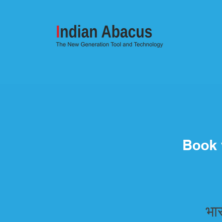
Book 
भा