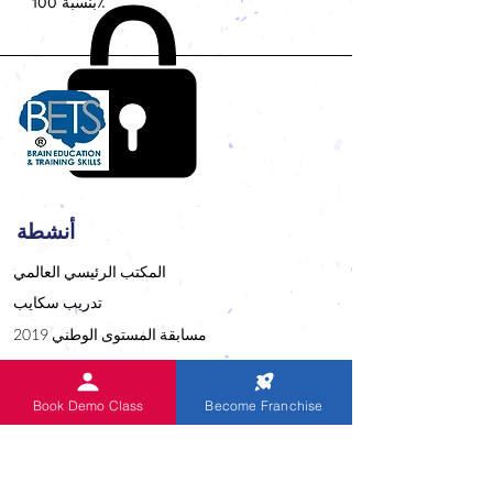
بنسبة 100٪
أنشطة
المكتب الرئيسي العالمي
تدريب سكايب
مسابقة المستوى الوطني 2019
المسابقات منذ 1999
برنامج CUE للغة الإنجليزية
Book Demo Class
Become Franchise
مهرجان الارقام القياسية العالمية 2021
خريجو IndianAbacus
مبالغ شفوية صوتي