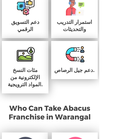
استمرار التدريب
دعم التسويق
والتحديثات
الرقمي
دعم جيل الرصاص.
مئات النسخ
الإلكترونية من
المواد الترويجية.
Who Can Take Abacus
Franchise in Warangal