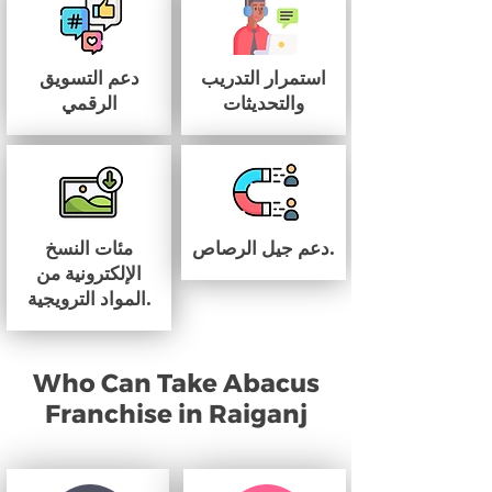
استمرار التدريب
دعم التسويق
والتحديثات
الرقمي
دعم جيل الرصاص.
مئات النسخ
الإلكترونية من
المواد الترويجية.
Who Can Take Abacus
Franchise in Raiganj