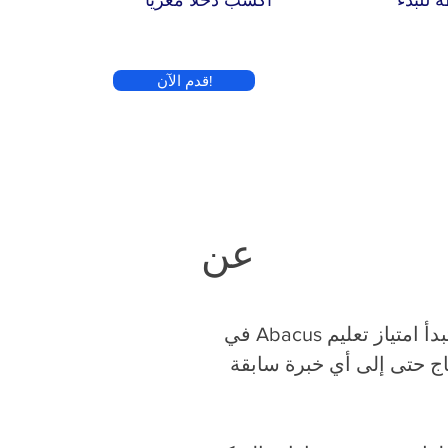
قدم الآن!
عن
في صناعة التعليم ، أثبت برنامج العداد أنه مفهوم ناجح. إنه أبسط مما تعتقد أن تبدأ امتياز تعليم Abacus في
حتاج حتى إلى أي خبرة سابقة