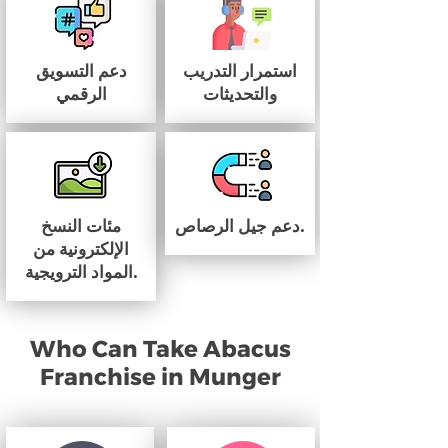
استمرار التدريب
دعم التسويق
والتحديثات
الرقمي
دعم جيل الرصاص.
مئات النسخ
الإلكترونية من
المواد الترويجية.
Who Can Take Abacus
Franchise in Munger