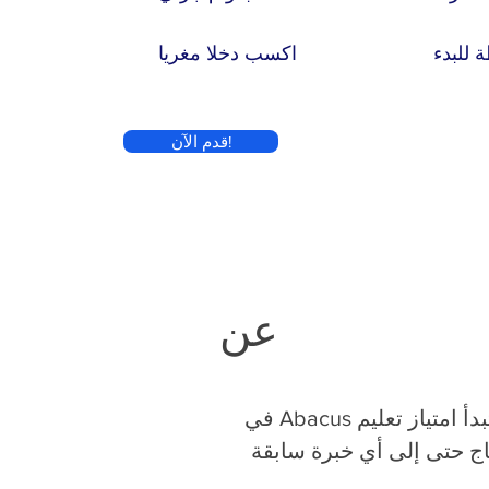
للبدء
اكسب دخلا مغريا
قدم الآن!
عن
في صناعة التعليم ، أثبت برنامج العداد أنه مفهوم ناجح. إنه أبسط مما تعتقد أن تبدأ امتياز تعليم Abacus في
حتاج حتى إلى أي خبرة سابقة