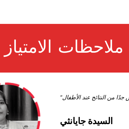
ملاحظات الامتياز
السيدة جايانثي