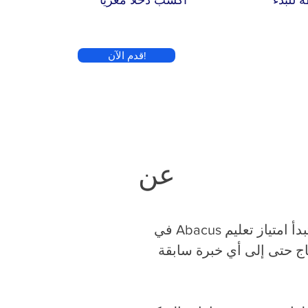
قدم الآن!
عن
في صناعة التعليم ، أثبت برنامج العداد أنه مفهوم ناجح. إنه أبسط مما تعتقد أن تبدأ امتياز تعليم Abacus في
حتاج حتى إلى أي خبرة سابقة