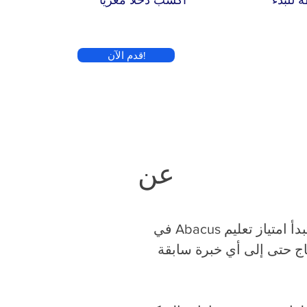
قدم الآن!
عن
في صناعة التعليم ، أثبت برنامج العداد أنه مفهوم ناجح. إنه أبسط مما تعتقد أن تبدأ امتياز تعليم Abacus في
حتاج حتى إلى أي خبرة سابقة