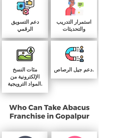
استمرار التدريب
دعم التسويق
والتحديثات
الرقمي
دعم جيل الرصاص.
مئات النسخ
الإلكترونية من
المواد الترويجية.
Who Can Take Abacus
Franchise in Gopalpur