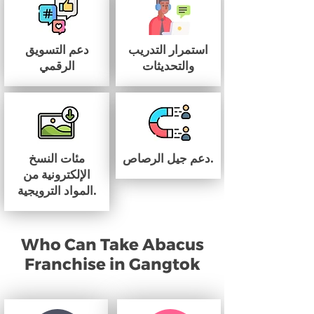
استمرار التدريب
دعم التسويق
والتحديثات
الرقمي
دعم جيل الرصاص.
مئات النسخ
الإلكترونية من
المواد الترويجية.
Who Can Take Abacus
Franchise in Gangtok