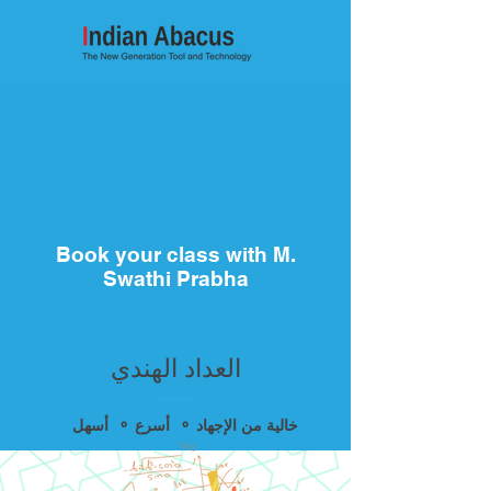
Book your class with M.
Swathi Prabha
العداد الهندي
أسهل ⚬ أسرع ⚬ خالية من الإجهاد