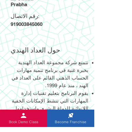
Prabha
رقم الاتصال:
919003845060
حول العداد الهندي
تتمتع شركة مجموعة العداد الهندية
بخبرة غنية في برنامج تنمية مهارات
الحساب الذهني القائم على العداد في
الهند ، منذ عام 1999.
يقوم البرنامج بتعليم تقنيات إدارة
المهارات التي تنشط الإمكانات الخفية
اللانهائية للدماغ البشري واستخدامها
الفعال.
Book Demo Class
Become Franchise
يساعد العداد الرقمي وغير الرقمي
المبتكر حديثًا والحاصل على براءة