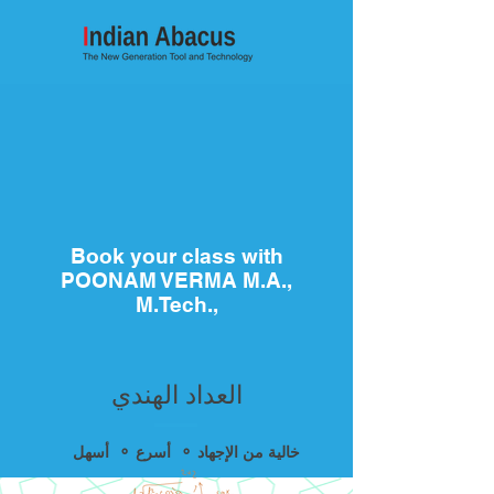
Book your class with
POONAM VERMA M.A.,
M.Tech.,
العداد الهندي
أسهل ⚬ أسرع ⚬ خالية من الإجهاد