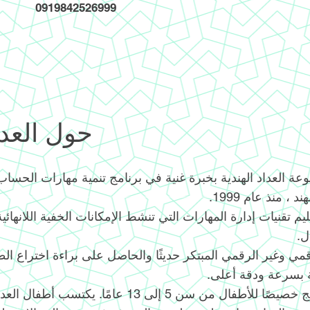
0919842526999
حول العدا
ة العداد الهندية بخبرة غنية في برنامج تنمية مهارات الحساب 
، منذ عام 1999.
ليم تقنيات إدارة المهارات التي تنشط الإمكانات الخفية اللانهائ
ل.
قمي وغير الرقمي المبتكر حديثًا والحاصل على براءة اختراع ال
ة بسرعة ودقة أعلى.
تم تصميم البرنامج خصيصًا للأطفال من سن 5 إلى 13 عامًا