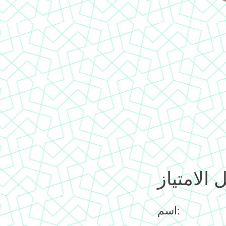
 الامتياز
اسم: