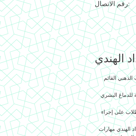
رقم الاتصال:
د الهندي
الذهني القائم
ية للدماغ البشري
طلاب على إجراء
. يكتسب أطفال العداد الهندي مهارات