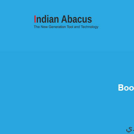
Boo
دي