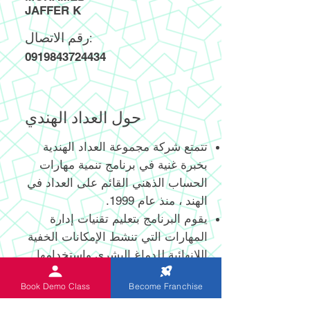
JAFFER K
رقم الاتصال:
0919843724434
حول العداد الهندي
تتمتع شركة مجموعة العداد الهندية
بخبرة غنية في برنامج تنمية مهارات
الحساب الذهني القائم على العداد في
الهند ، منذ عام 1999.
يقوم البرنامج بتعليم تقنيات إدارة
المهارات التي تنشط الإمكانات الخفية
اللانهائية للدماغ البشري واستخدامها
الفعال.
Book Demo Class
Become Franchise
يساعد العداد الرقمي وغير الرقمي
المبتكر حديثًا والحاصل على براءة