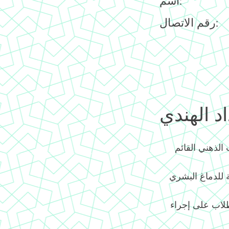
اسم:
رقم الاتصال:
د الهندي
الذهني القائم
ية للدماغ البشري
طلاب على إجراء