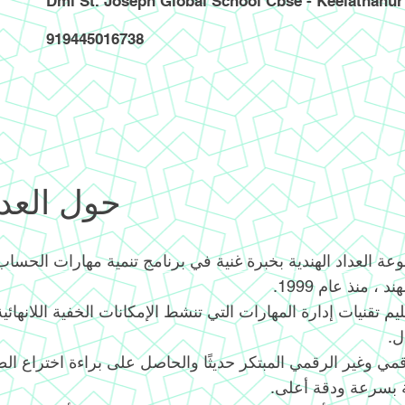
Dmi St. Joseph Global School Cbse - Keelathanur
919445016738
حول العدا
ة العداد الهندية بخبرة غنية في برنامج تنمية مهارات الحساب 
، منذ عام 1999.
ليم تقنيات إدارة المهارات التي تنشط الإمكانات الخفية اللانهائ
ل.
قمي وغير الرقمي المبتكر حديثًا والحاصل على براءة اختراع ال
ة بسرعة ودقة أعلى.