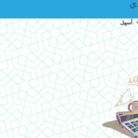
دي
أسهل ⚬ أسرع ⚬ خالية من