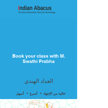
Book your class with M.
Swathi Prabha
العداد الهندي
أسهل ⚬ أسرع ⚬ خالية من الإجهاد