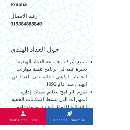
Prabha
رقم الاتصال:
919384858840
حول العداد الهندي
تتمتع شركة مجموعة العداد الهندية
بخبرة غنية في برنامج تنمية مهارات
الحساب الذهني القائم على العداد في
الهند ، منذ عام 1999.
يقوم البرنامج بتعليم تقنيات إدارة
المهارات التي تنشط الإمكانات الخفية
اللانهائية للدماغ البشري واستخدامها
الفعال.
Book Demo Class
Become Franchise
يساعد العداد الرقمي وغير الرقمي
المبتكر حديثًا والحاصل على براءة