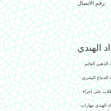
رقم الاتصال:
د الهندي
الذهني القائم
ية للدماغ البشري
طلاب على إجراء
. يكتسب أطفال العداد الهندي مهارات