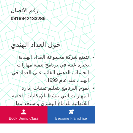
رقم الاتصال:
0919942133286
حول العداد الهندي
تتمتع شركة مجموعة العداد الهندية
بخبرة غنية في برنامج تنمية مهارات
الحساب الذهني القائم على العداد في
الهند ، منذ عام 1999.
يقوم البرنامج بتعليم تقنيات إدارة
المهارات التي تنشط الإمكانات الخفية
اللانهائية للدماغ البشري واستخدامها
الفعال.
يساعد العداد الرقمي وغير الرقمي
Book Demo Class
Become Franchise
المبتكر حديثًا والحاصل على براءة