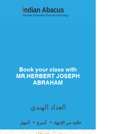
Book your class with
MR.HERBERT JOSEPH
ABRAHAM
العداد الهندي
أسهل ⚬ أسرع ⚬ خالية من الإجهاد