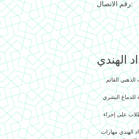
رقم الاتصال:
د الهندي
الذهني القائم
ية للدماغ البشري
طلاب على إجراء
. يكتسب أطفال العداد الهندي مهارات