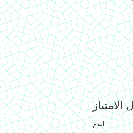
 الامتياز
اسم: