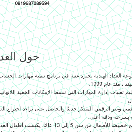
0919687089594
حول العدا
ة العداد الهندية بخبرة غنية في برنامج تنمية مهارات الحساب 
، منذ عام 1999.
ليم تقنيات إدارة المهارات التي تنشط الإمكانات الخفية اللانهائ
ل.
قمي وغير الرقمي المبتكر حديثًا والحاصل على براءة اختراع ال
ة بسرعة ودقة أعلى.
تم تصميم البرنامج خصيصًا للأطفال من سن 5 إلى 13 عامًا