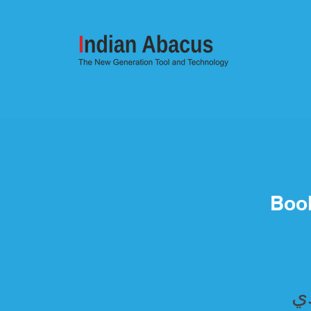
Boo
دي